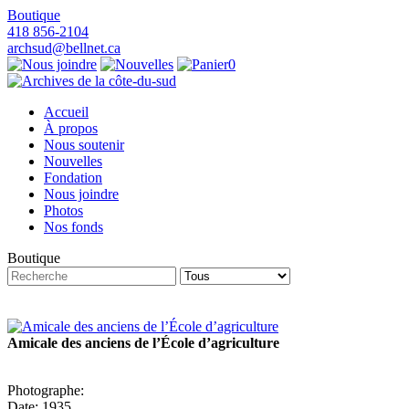
Boutique
418 856-2104
archsud@bellnet.ca
0
Accueil
À propos
Nous soutenir
Nouvelles
Fondation
Nous joindre
Photos
Nos fonds
Boutique
Amicale des anciens de l’École d’agriculture
Photographe:
Date: 1935