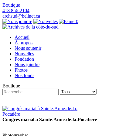
Boutique
418 856-2104
archsud@bellnet.ca
0
Accueil
À propos
Nous soutenir
Nouvelles
Fondation
Nous joindre
Photos
Nos fonds
Boutique
Congrès marial à Sainte-Anne-de-la-Pocatière
Photographe: