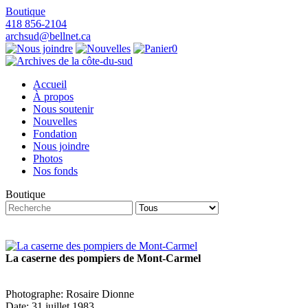
Boutique
418 856-2104
archsud@bellnet.ca
0
Accueil
À propos
Nous soutenir
Nouvelles
Fondation
Nous joindre
Photos
Nos fonds
Boutique
La caserne des pompiers de Mont-Carmel
Photographe: Rosaire Dionne
Date: 31 juillet 1983