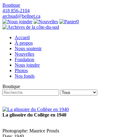
Boutique
418 856-2104
archsud@bellnet.ca
0
Accueil
À propos
Nous soutenir
Nouvelles
Fondation
Nous joindre
Photos
Nos fonds
Boutique
La glissoire du Collège en 1940
Photographe: Maurice Proulx
Date: 1940