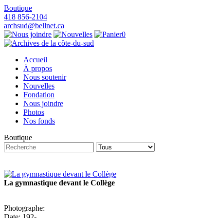
Boutique
418 856-2104
archsud@bellnet.ca
0
Accueil
À propos
Nous soutenir
Nouvelles
Fondation
Nous joindre
Photos
Nos fonds
Boutique
La gymnastique devant le Collège
Photographe:
Date: 192-