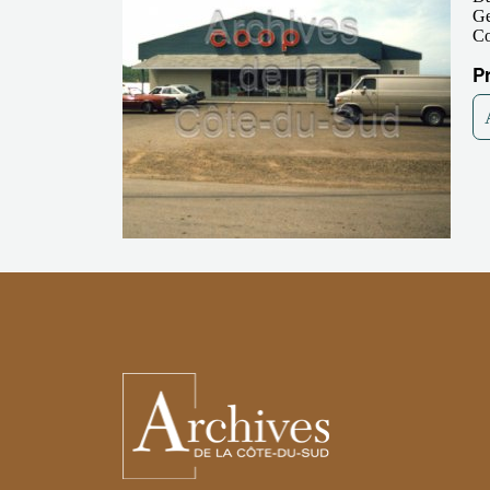
Ge
Co
P