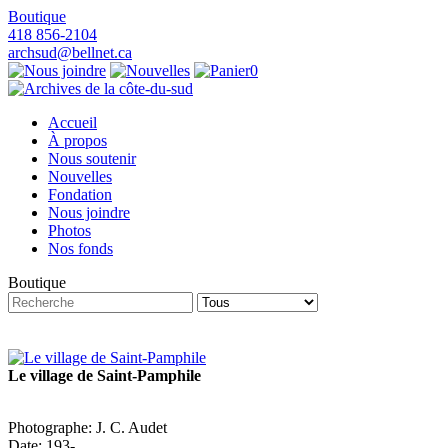
Boutique
418 856-2104
archsud@bellnet.ca
0
Accueil
À propos
Nous soutenir
Nouvelles
Fondation
Nous joindre
Photos
Nos fonds
Boutique
Le village de Saint-Pamphile
Photographe: J. C. Audet
Date: 193-