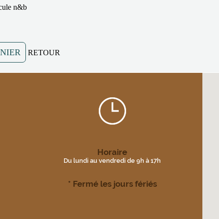
icule n&b
ANIER
RETOUR
Horaire
Du lundi au vendredi de 9h à 17h
* Fermé les jours fériés