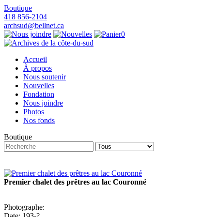
Boutique
418 856-2104
archsud@bellnet.ca
0
Accueil
À propos
Nous soutenir
Nouvelles
Fondation
Nous joindre
Photos
Nos fonds
Boutique
Premier chalet des prêtres au lac Couronné
Photographe:
Date: 193-?