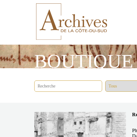
BOUTIQUE
Re
Ph
Da