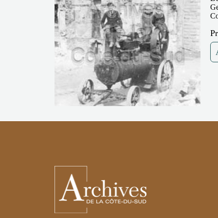
Ge
Co
P