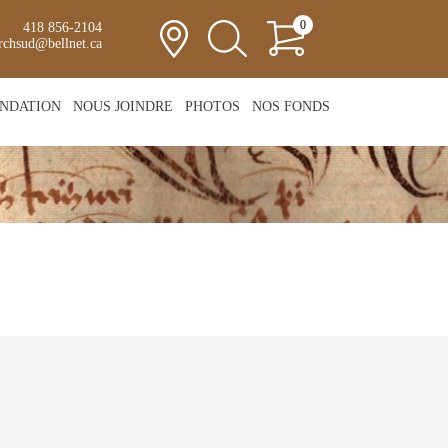
0
418 856-2104
rchsud@bellnet.ca
NDATION
NOUS JOINDRE
PHOTOS
NOS FONDS