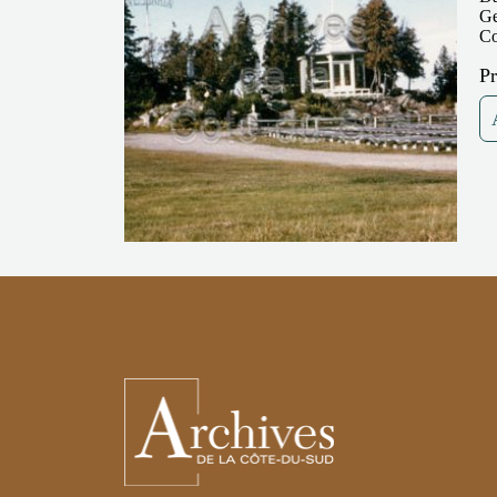
Ge
Co
P