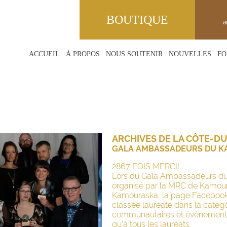
BOUTIQUE
a
ACCUEIL
À PROPOS
NOUS SOUTENIR
NOUVELLES
FO
S
ARCHIVES DE LA CÔTE-DU
GALA AMBASSADEURS DU 
2867 FOIS MERCI!
Lors du Gala Ambassadeurs du
organisé par la MRC de Kamour
Kamouraska, la page Facebook 
classée lauréate dans la catég
communautaires et événements. 
qu'à tous les lauréats.