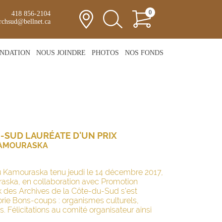
0
418 856-2104
rchsud@bellnet.ca
NDATION
NOUS JOINDRE
PHOTOS
NOS FONDS
-SUD LAURÉATE D'UN PRIX
KAMOURASKA
 Kamouraska tenu jeudi le 14 décembre 2017,
aska, en collaboration avec Promotion
des Archives de la Côte-du-Sud s'est
orie Bons-coups : organismes culturels,
Félicitations au comité organisateur ainsi