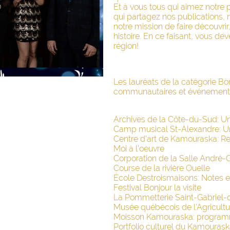
Et à vous tous qui aimez notre 
qui partagez nos publications,
notre mission de faire découvrir
histoire. En ce faisant, vous 
région!
Les lauréats de la catégorie Bo
communautaires et événement
Archives de la Côte-du-Sud: Une
Camp musical St-Alexandre: Un
Centre d'art de Kamouraska: R
Moi à l'oeuvre
Corporation de la Salle André-
Course de la rivière Ouelle
École Destroismaisons: Notes 
Festival Bonjour la visite
La Pommetterie Saint-Gabrie
Musée québécois de l'Agricultur
Moisson Kamouraska: program
Portfolio culturel du Kamouras