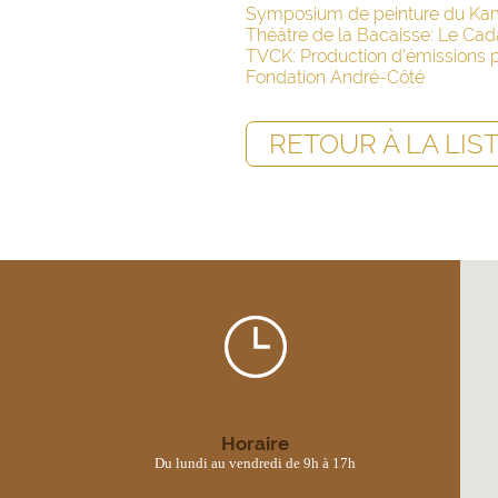
Symposium de peinture du Ka
Théâtre de la Bacaisse: Le Ca
TVCK: Production d'émissions po
Fondation André-Côté
RETOUR À LA LIS
Horaire
Du lundi au vendredi de 9h à 17h