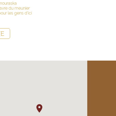
mouraska
davre du meunier
ur les gens d'ici
TE